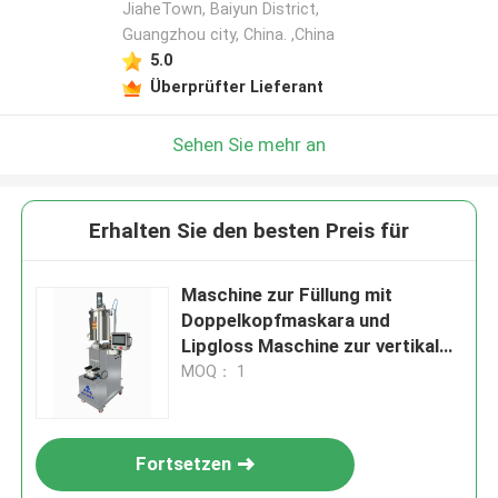
JiaheTown, Baiyun District,
Guangzhou city, China. ,China
5.0
Überprüfter Lieferant
Sehen Sie mehr an
Erhalten Sie den besten Preis für
Maschine zur Füllung mit
Doppelkopfmaskara und
Lipgloss Maschine zur vertikalen
Füllung Maschine zur
MOQ： 1
quantitativen Heizung
Fortsetzen