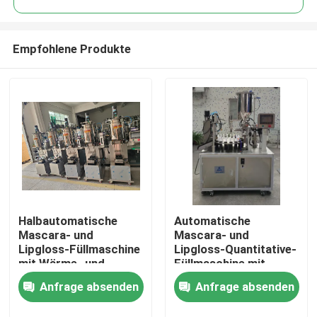
Empfohlene Produkte
Halbautomatische
Automatische
Startseite
Mascara- und
Mascara- und
Lipgloss-Füllmaschine
Lipgloss-Quantitative-
mit Wärme- und
Füllmaschine mit
Produkte
Mischfunktion
verstellbarer
Anfrage absenden
Anfrage absenden
Vibrationsplatte
Videos