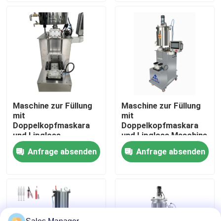
Über uns
Fabrik Tour
Qualitätskontrolle
Maschine zur Füllung
Maschine zur Füllung
mit
mit
Referenzen
Doppelkopfmaskara
Doppelkopfmaskara
und Lipgloss
und Lipgloss Maschine
zur vertikalen Füllung
Anfrage absenden
Anfrage absenden
Lippenstift-Produktionslinie
Maschine zur
quantitativen Heizung
Automatische Lipgloss-Füllmaschine
Mascarafüllmaschine