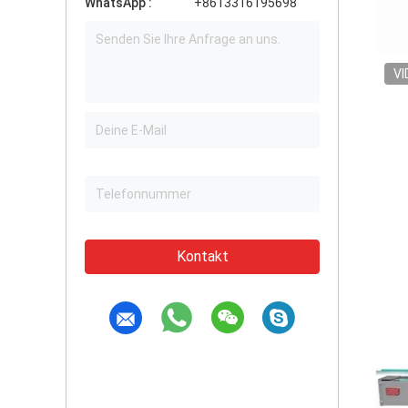
WhatsApp :
+8613316195698
VI
Kontakt