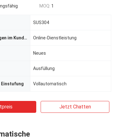
ngsfähig
MOQ:
1
SUS304
Dienstleistungen im Kundendienst
Online-Dienstleistung
Neues
Ausfüllung
 Einstufung
Vollautomatisch
tpreis
Jetzt Chatten
matische