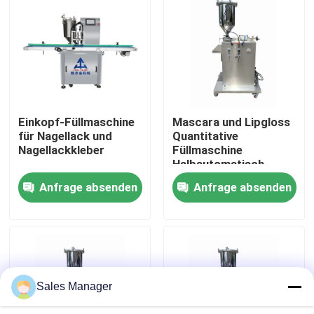
Über uns
Fabrik Tour
Einkopf-Füllmaschine
Mascara und Lipgloss
Qualitätskontrolle
für Nagellack und
Quantitative
Nagellackkleber
Füllmaschine
Halbautomatisch
Referenzen
Anfrage absenden
Anfrage absenden
Lippenstift-Produktionslinie
Automatische Lipgloss-Füllmaschine
Sales Manager
Mascarafüllmaschine