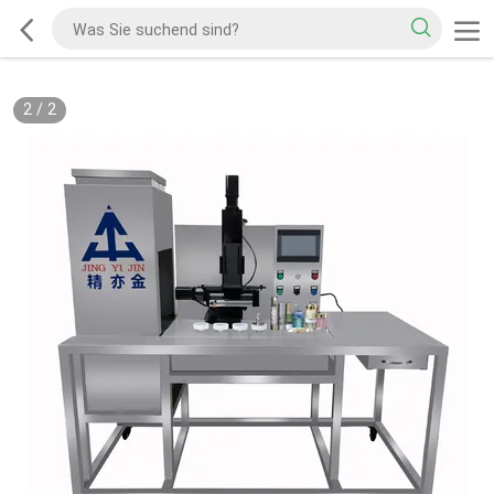
2
/
2