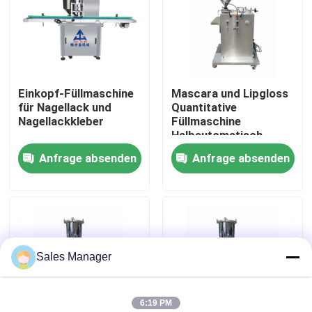
Über uns
Fabrik Tour
Einkopf-Füllmaschine
Mascara und Lipgloss
für Nagellack und
Quantitative
Nagellackkleber
Füllmaschine
Qualitätskontrolle
Halbautomatisch
Anfrage absenden
Anfrage absenden
Referenzen
Lippenstift-Produktionslinie
Sales Manager
Automatische Lipgloss-Füllmaschine
Mascarafüllmaschine
6:19 PM