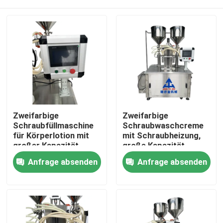
Zweifarbige
Zweifarbige
Schraubfüllmaschine
Schraubwaschcreme
für Körperlotion mit
mit Schraubheizung,
großer Kapazität
große Kapazität
Startseite
Anfrage absenden
Anfrage absenden
Produkte
Videos