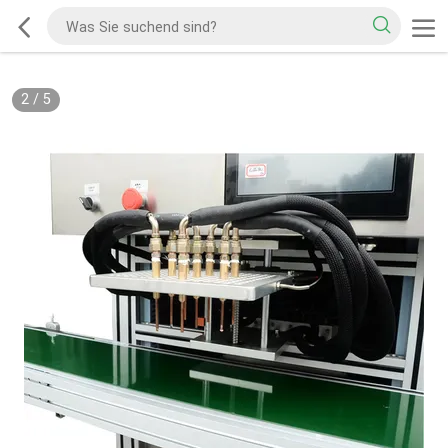
2
/
5