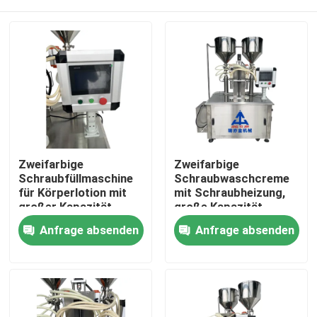
Zweifarbige
Zweifarbige
Schraubfüllmaschine
Schraubwaschcreme
für Körperlotion mit
mit Schraubheizung,
großer Kapazität
große Kapazität
Startseite
Anfrage absenden
Anfrage absenden
Produkte
Videos