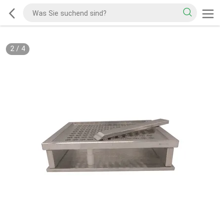
2
/
4