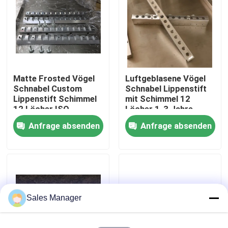
Über uns
Fabrik Tour
Matte Frosted Vögel
Luftgeblasene Vögel
Schnabel Custom
Schnabel Lippenstift
Qualitätskontrolle
Lippenstift Schimmel
mit Schimmel 12
12 Löcher ISO
Löcher 1-3 Jahre
Schimmelzeit
Anfrage absenden
Anfrage absenden
Referenzen
Lippenstift-Produktionslinie
Automatische Lipgloss-Füllmaschine
Sales Manager
Mascarafüllmaschine