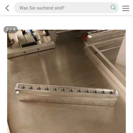
2
/
4