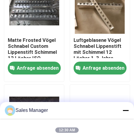
Über uns
Fabrik Tour
Matte Frosted Vögel
Luftgeblasene Vögel
Schnabel Custom
Schnabel Lippenstift
Lippenstift Schimmel
mit Schimmel 12
Qualitätskontrolle
12 Löcher ISO
Löcher 1-3 Jahre
Schimmelzeit
Anfrage absenden
Anfrage absenden
Referenzen
Lippenstift-Produktionslinie
Sales Manager
Automatische Lipgloss-Füllmaschine
Mascarafüllmaschine
12:30 AM