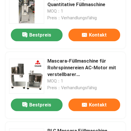
Quantitative Füllmaschine
MOQ：1
Über uns
Preis：Verhandlungsfähig
Bestpreis
Kontakt
Fabrik Tour
Qualitätskontrolle
Mascara-Füllmaschine für
Rohrspinnereien AC-Motor mit
Referenzen
verstellbarer
Drehgeschwindigkeit
MOQ：1
Preis：Verhandlungsfähig
Lippenstift-Produktionslinie
Bestpreis
Kontakt
Automatische Lipgloss-Füllmaschine
Mascarafüllmaschine
PLC Mascara Füllmaschine