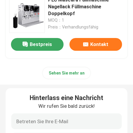
Nagellack Füllmaschine
Doppelkopf
Maschine zur Herstellung von kosmetischen Pulvern
MOQ：1
Preis：Verhandlungsfähig
Maschine zur Befüllung von Kosmetikcreme
Bestpreis
Kontakt
Maschine zur Füllung von Augenbrauen mit Bleistift
Maschine zur Befüllung von Make-up-Basen
Sehen Sie mehr an
Luftkissen BB Frostfüllmaschine
Hinterlass eine Nachricht
Wir rufen Sie bald zurück!
Maschine zur Befüllung mit Zahnradpumpe
Automatische mit einer Kappe bedeckende Maschine