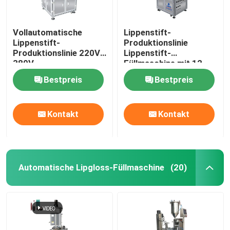
Vollautomatische
Lippenstift-
Lippenstift-
Produktionslinie
Produktionslinie 220V
Lippenstift-
380V
Füllmaschine mit 12
Entformmaschine
Düsen 380 ((220) V /
Bestpreis
Bestpreis
50HZ
Kontakt
Kontakt
Automatische Lipgloss-Füllmaschine
(20)