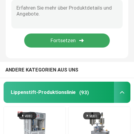
Kosmetische Etikettiermaschine
Schimmel für Lippenstift nach Maß
Lippenstiftsilikonform
ANDERE KATEGORIEN AUS UNS
Automatische Produktionslinie
Mehrfarbige Füllmaschine
Lippenstift-Produktionslinie
(93)
Erhitzte Füllmaschine