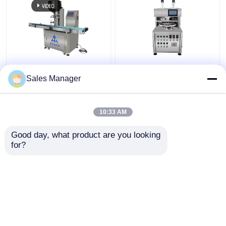
Full Auto Kosmetische
Doppelfarbige
Creme Füllmaschine
Füllmaschine mit
Sales Manager
Für Shampoo
Wechselstrommotor
Gesichtscreme Lotion
10:33 AM
Bestpreis
Bestpreis
Good day, what product are you looking 
for?
Kontakt
Kontakt
Sehen Sie mehr an
Startseite
Über uns
Kontakt
Desktop Site