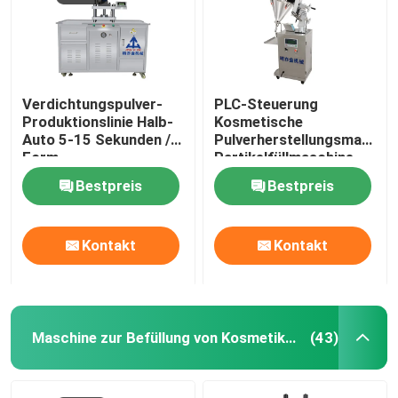
Verdichtungspulver-
PLC-Steuerung
Produktionslinie Halb-
Kosmetische
Auto 5-15 Sekunden /
Pulverherstellungsmaschi
Form
Partikelfüllmaschine
Bestpreis
Bestpreis
Kontakt
Kontakt
Maschine zur Befüllung von Kosmetikcreme
(43)