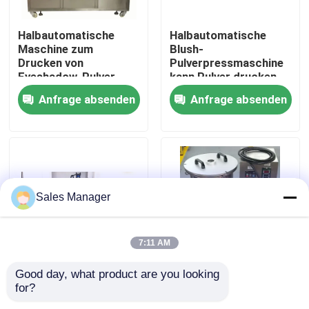
Halbautomatische
Halbautomatische
Über uns
Maschine zum
Blush-
Drucken von
Pulverpressmaschine
Eyeshadow-Pulver
kann Pulver drucken
Fabrik Tour
kann 9 Löcher drücken
Anfrage absenden
Anfrage absenden
Qualitätskontrolle
Referenzen
Sales Manager
Lippenstift-Produktionslinie
7:11 AM
Automatische Lipgloss-Füllmaschine
Good day, what product are you looking 
Halbautomatische
15L
for?
Blush-
Pulvermischmaschine
Mascarafüllmaschine
Pulverpressmaschine
Labor spezielle