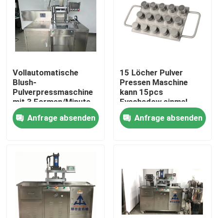
Vollautomatische
15 Löcher Pulver
Blush-
Pressen Maschine
Pulverpressmaschine
kann 15pcs
mit 3 Formen/Minute
Eyeshadow einmal
Druck Zeit
Anfrage absenden
Anfrage absenden
Startseite
Produkte
Videos