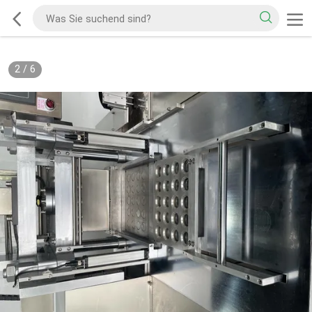
2
/
6