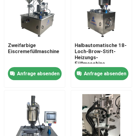
Zweifarbige
Halbautomatische 18-
Eiscremefüllmaschine
Loch-Brow-Stift-
Heizungs-
Füllmaschine
Anfrage absenden
Anfrage absenden
Startseite
Produkte
Videos