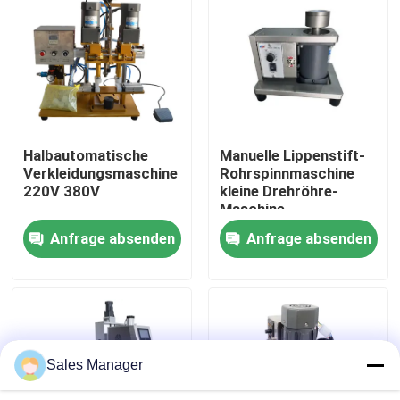
Über uns
Fabrik Tour
Halbautomatische
Manuelle Lippenstift-
Qualitätskontrolle
Verkleidungsmaschine
Rohrspinnmaschine
220V 380V
kleine Drehröhre-
Maschine
Referenzen
Anfrage absenden
Anfrage absenden
Lippenstift-Produktionslinie
Automatische Lipgloss-Füllmaschine
Sales Manager
Mascarafüllmaschine