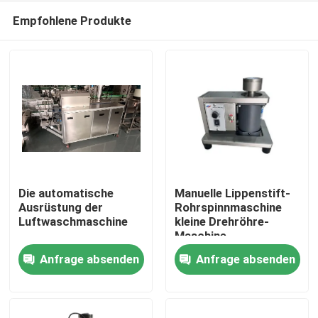
Empfohlene Produkte
Die automatische
Manuelle Lippenstift-
Ausrüstung der
Rohrspinnmaschine
Luftwaschmaschine
kleine Drehröhre-
Startseite
Maschine
Anfrage absenden
Anfrage absenden
Produkte
Videos