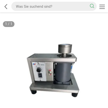
1
/
1