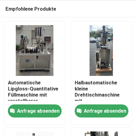
Empfohlene Produkte
Automatische
Halbautomatische
Lipgloss-Quantitative
kleine
Füllmaschine mit
Drehtischmaschine
Startseite
verstellbarer
mit
Vibrationsplatte
Doppelkopfmaskara
Anfrage absenden
Anfrage absenden
und Lipgloss
Produkte
Videos