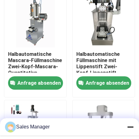
Über uns
Fabrik Tour
Halbautomatische
Halbautomatische
Qualitätskontrolle
Mascara-Füllmaschine
Füllmaschine mit
Zwei-Kopf-Mascara-
Lippenstift Zwei-
Quantitative-
Kopf-Lippenstift
Referenzen
Füllmaschine
Quantitative
Anfrage absenden
Anfrage absenden
Füllmaschine
Lippenstift-Produktionslinie
Automatische Lipgloss-Füllmaschine
Sales Manager
Mascarafüllmaschine