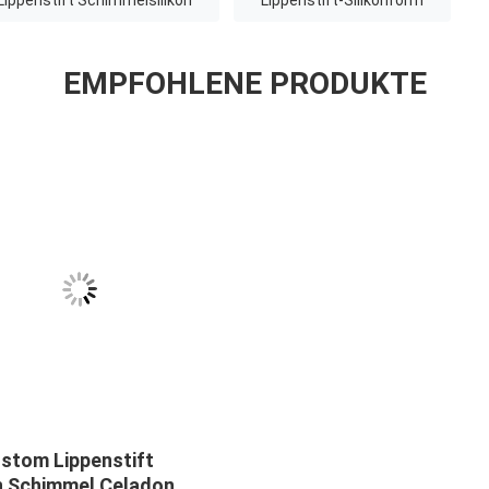
Lippenstift Schimmelsilikon
Lippenstift-Silikonform
EMPFOHLENE PRODUKTE
ustom Lippenstift
on Schimmel Celadon