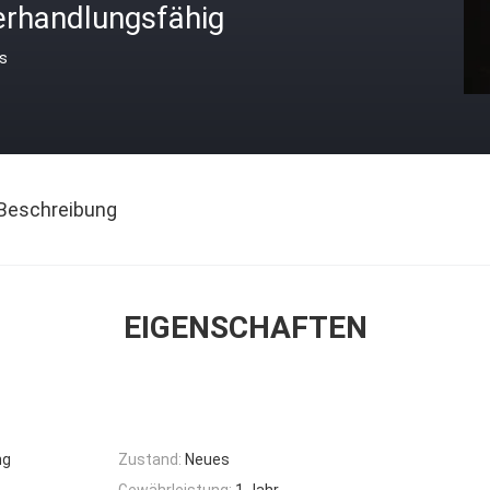
erhandlungsfähig
is
Beschreibung
EIGENSCHAFTEN
ng
Zustand:
Neues
Gewährleistung:
1 Jahr