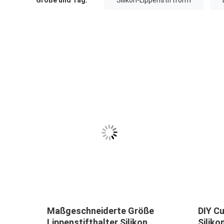
Größe und Tag:
Silikon-Lippenstiftform
Maßgeschneiderte Größe
DIY C
mmel
Lippenstifthalter Silikon
Silik