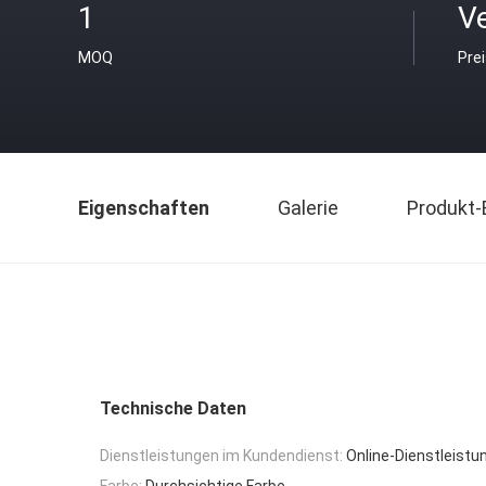
1
V
MOQ
Pre
Eigenschaften
Galerie
Produkt-
Technische Daten
Dienstleistungen im Kundendienst:
Online-Dienstleistu
Farbe:
Durchsichtige Farbe