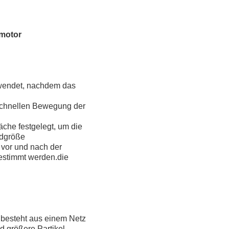
tmotor
rwendet, nachdem das
 schnellen Bewegung der
che festgelegt, um die
ndgröße
 vor und nach der
estimmt werden.die
s besteht aus einem Netz
d größere Partikel