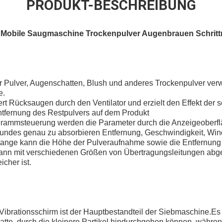
PRODUKT-BESCHREIBUNG
e Mobile Saugmaschine Trockenpulver Augenbrauen Schrit
r Pulver, Augenschatten, Blush und anderes Trockenpulver ve
e.
rt Rücksaugen durch den Ventilator und erzielt den Effekt der
ntfernung des Restpulvers auf dem Produkt
ogrammsteuerung werden die Parameter durch die Anzeigeoberflä
ndes genau zu absorbieren Entfernung, Geschwindigkeit, Wi
stange kann die Höhe der Pulveraufnahme sowie die Entfernung
ann mit verschiedenen Größen von Übertragungsleitungen abg
cher ist.
 Vibrationsschirm ist der Hauptbestandteil der Siebmaschine.E
Platte, durch die kleinere Partikel hindurchgehen können, währen