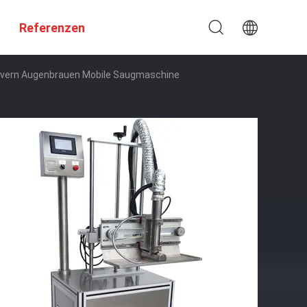
Referenzen
lvern Augenbrauen Mobile Saugmaschine