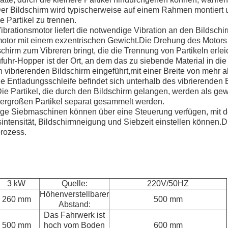
r Bildschirm wird typischerweise auf einem Rahmen montiert 
ie Partikel zu trennen.
ibrationsmotor liefert die notwendige Vibration an den Bildschir
otor mit einem exzentrischen Gewicht.Die Drehung des Motors 
hirm zum Vibreren bringt, die die Trennung von Partikeln erleic
fuhr-Hopper ist der Ort, an dem das zu siebende Material in di
n vibrierenden Bildschirm eingeführt,mit einer Breite von mehr a
ie Entladungsschleife befindet sich unterhalb des vibrierenden
 Die Partikel, die durch den Bildschirm gelangen, werden als g
ergroßen Partikel separat gesammelt werden.
ge Siebmaschinen können über eine Steuerung verfügen, mit d
ntensität, Bildschirmneigung und Siebzeit einstellen können.Die
prozess.
3 kW
Quelle:
220V/50HZ
Höhenverstellbarer
260 mm
500 mm
Abstand:
Das Fahrwerk ist
500 mm
hoch vom Boden
600 mm