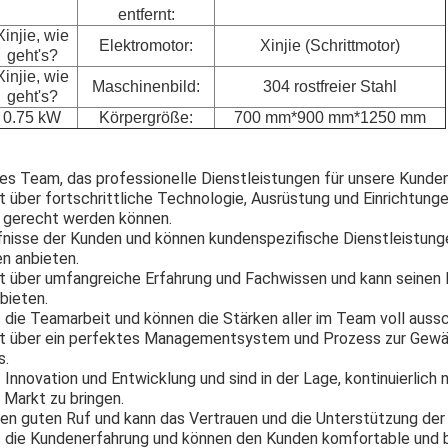
entfernt:
Xinjie, wie
Elektromotor:
Xinjie (Schrittmotor)
geht's?
Xinjie, wie
Maschinenbild:
304 rostfreier Stahl
geht's?
0.75 kW
Körpergröße:
700 mm*900 mm*1250 mm
es Team, das professionelle Dienstleistungen für unsere Kunden
über fortschrittliche Technologie, Ausrüstung und Einrichtunge
 gerecht werden können.
rfnisse der Kunden und können kundenspezifische Dienstleistun
n anbieten.
 über umfangreiche Erfahrung und Fachwissen und kann seinen 
bieten.
f die Teamarbeit und können die Stärken aller im Team voll auss
 über ein perfektes Managementsystem und Prozess zur Gewähr
s.
 Innovation und Entwicklung und sind in der Lage, kontinuierlich
 Markt zu bringen.
en guten Ruf und kann das Vertrauen und die Unterstützung der
uf die Kundenerfahrung und können den Kunden komfortable un